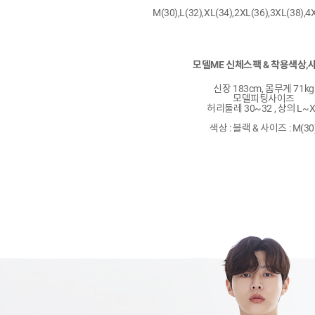
M(30),L(32),XL(34),2XL(36),3XL(38),4
모델ME 신체스팩 & 착용색상,
신장 183cm, 몸무게 71kg
모델피팅사이즈
허리둘레 30~32 , 상의 L~X
색상 : 블랙 & 사이즈 : M(30