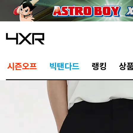
시즌오프
빅탠다드
랭킹
상