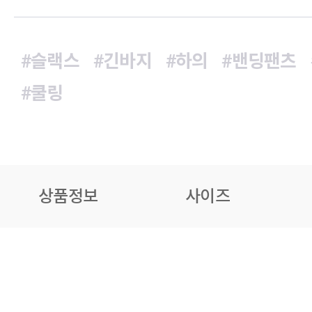
#슬랙스
#긴바지
#하의
#밴딩팬츠
#쿨링
상품정보
사이즈