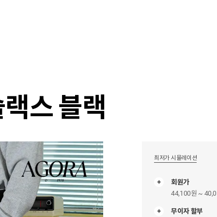
샵
매거진
스타일 룸
이벤트/세일
매장안
슬랙스 블랙
최저가 시뮬레이션
회원가
44,100원 ~ 40,
무이자 할부
무