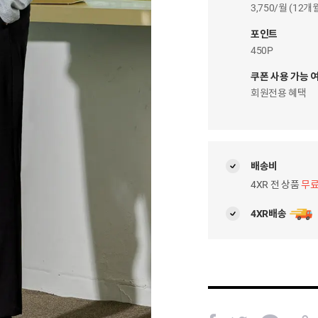
이
3,750/월 (12
자
팝
포인트
업
450P
쿠폰 사용 가능 
회원전용 혜택
배송비
4XR 전 상품
무
4XR배송