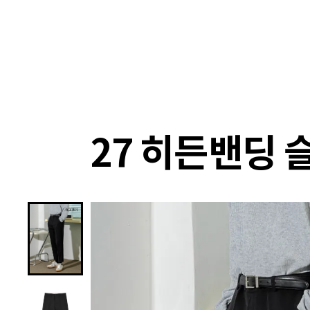
랭킹
상품
셀렉
4XR
27 히든밴딩 