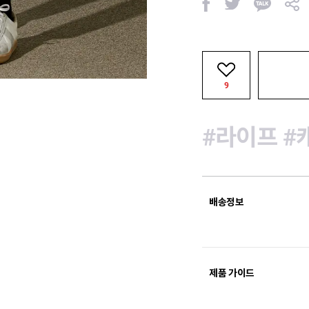
페
트
카
공
이
위
카
유
스
터
오
북
톡
9
#라이프
#
배송정보
제품 가이드