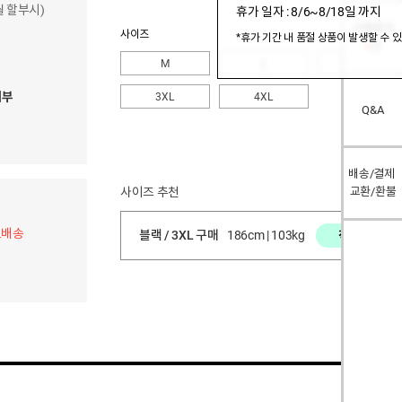
개월 할부시)
휴가 일자 : 8/6~8/18일 까지
구매후기
사이즈
*휴가 기간 내 품절 상품이 발생할 수 
1
건
M
L
XL
여부
3XL
4XL
Q&A
배송/결제
사이즈 추천
교환/환불
료배송
블랙 / 3XL 구매
186cm | 103kg
적당함