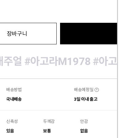
바로구
장바구니
캐주얼
#아고라M1978
#아고라
#
배송방법
배송예정일
?
국내배송
3일 이내 출고
신축성
두께감
안감
비침
있음
보통
없음
없음