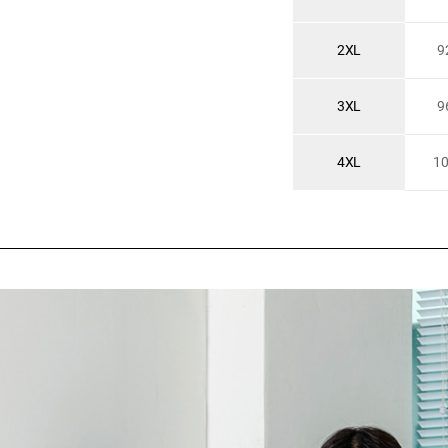
2XL
9
3XL
9
4XL
1