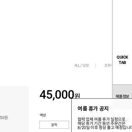
검
좋
장
멤
내
빅탠다드
시즌오프
색
아
바
버
요
구
페
목
니
이
록
지
QUICK
TAB
조회수
2,307
ALL / 남성
45,000
원
제품정보
여름 휴가 공지
색상
050원
협력 업체 여름 휴가 일정으로
관련상품
해당 휴가 기간 동안 주문건은
블랙
8/20일 이후 정상 출고 예정입니