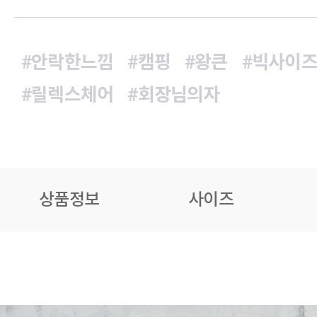
#안락한느낌
#캠핑
#왕큰
#빅사이
#릴렉스체어
#회장님의자
상품정보
사이즈