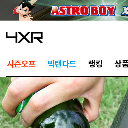
시즌오프
빅탠다드
랭킹
상