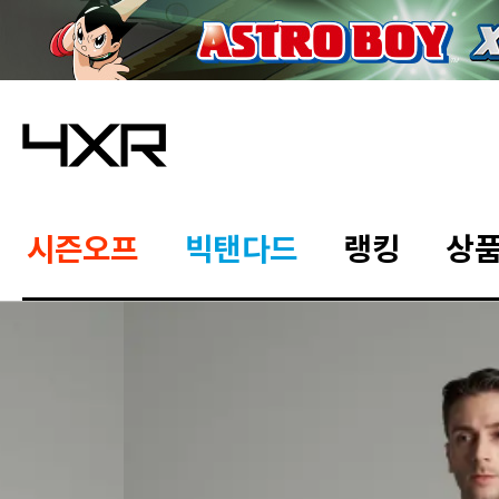
시즌오프
빅탠다드
랭킹
상