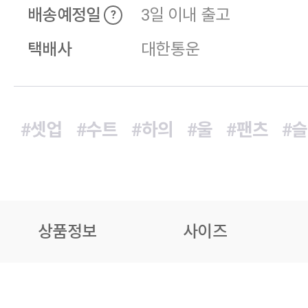
배송예정일
3일 이내 출고
?
택배사
대한통운
#셋업
#수트
#하의
#울
#팬츠
#
상품정보
사이즈