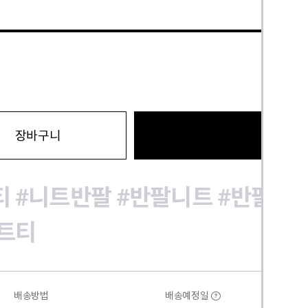
바로구
장바구니
티
#니트반팔
#반팔니트
#반팔카
트티
배송방법
배송예정일
?