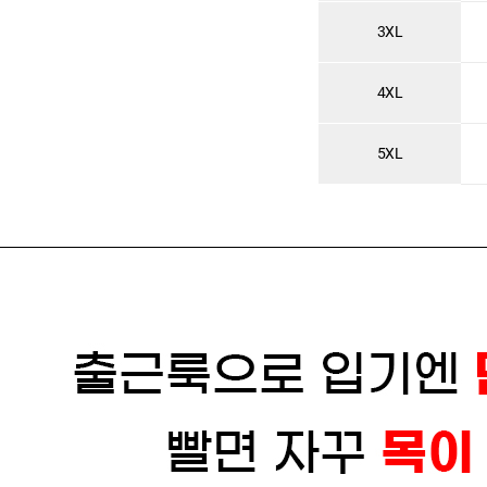
3XL
4XL
5XL