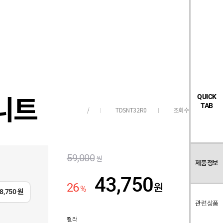
검
좋
장
멤
내
빅탠다드
시즌오프
색
아
바
버
요
구
페
목
니
이
록
지
니트
QUICK
TAB
TDSNT32R0
조회수
18,869
/
59,000
원
제품정보
43,750
26
원
%
8,750
원
관련상품
컬러