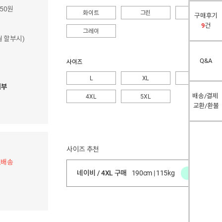
750원
화이트
그린
네이비
구매후기
9
건
그레이
개월 할부시)
Q&A
사이즈
L
XL
2XL
여부
배송/결제
4XL
5XL
교환/환불
사이즈 추천
료배송
네이비 / 4XL 구매
190cm | 115kg
적당함