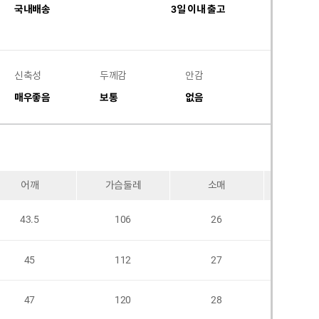
국내배송
3일 이내 출고
신축성
두께감
안감
비침
매우좋음
보통
없음
없음
어깨
가슴둘레
소매
암홀
43.5
106
26
45
112
27
47
120
28