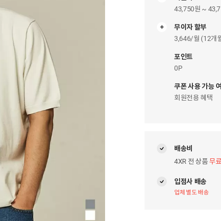
43,750원 ~ 43,
무이자 할부
무
이
3,646/월 (12
자
팝
포인트
업
0P
쿠폰 사용 가능 
회원전용 혜택
배송비
4XR 전 상품
무
입점사 배송
업체 별도 배송