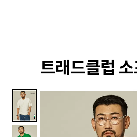
랭킹
상품
셀렉
4XR
트래드클럽 소