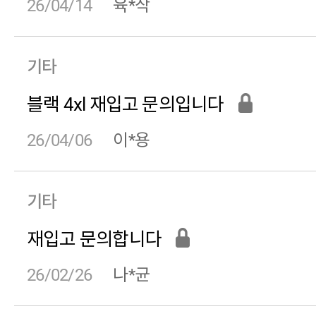
26/04/14
육*삭
같아요.
기타
블랙 4xl 재입고 문의입니다
26/04/06
이*용
기타
25/12/20
재입고 문의합니다
26/02/26
나*균
oss****
님의 후기