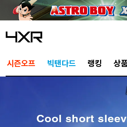
시즌오프
빅탠다드
랭킹
상