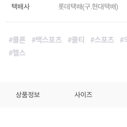
택배사
롯데택배(구.현대택배)
#쿨론
#맥스포츠
#쿨티
#스포츠
#
#헬스
상품정보
사이즈