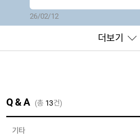
26/02/12
더보기
ka@200719****
님의 후기
운동할때 너무 좋아요
Q & A
(총
13
건)
기타