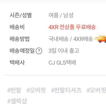
시즌/성별
여름 / 남성
배송비
4XR 전상품 무료배송
배송방법
국내배송
/
4XR배송
배송예정일
3일 이내 출고
?
택배사
CJ GLS택배
#반팔
#오버핏
#반팔티셔츠
#오버
#셀렉샵