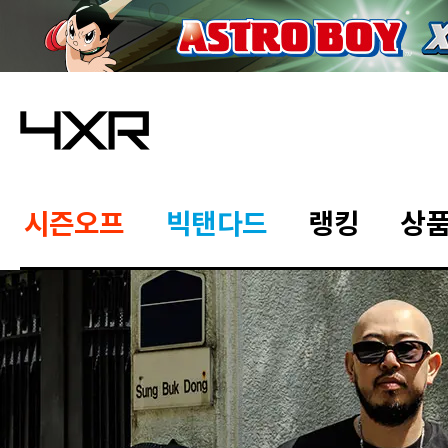
시즌오프
빅탠다드
랭킹
상