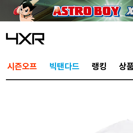
시즌오프
빅탠다드
랭킹
상