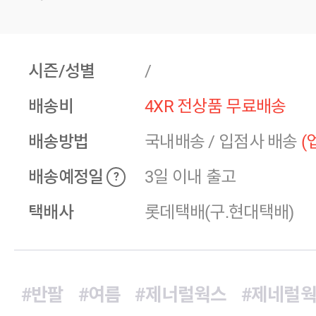
시즌/성별
/
배송비
4XR 전상품 무료배송
배송방법
국내배송
/
입점사 배송
(
배송예정일
3일 이내 출고
?
택배사
롯데택배(구.현대택배)
#반팔
#여름
#제너럴웍스
#제네럴