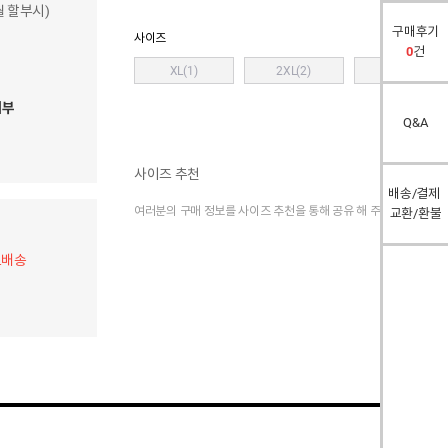
개월 할부시)
구매후기
사이즈
0
건
XL(1)
2XL(2)
3XL(3)
여부
Q&A
사이즈 추천
배송/결제
여러분의 구매 정보를 사이즈 추천을 통해 공유 해 주세요.
교환/환불
료배송