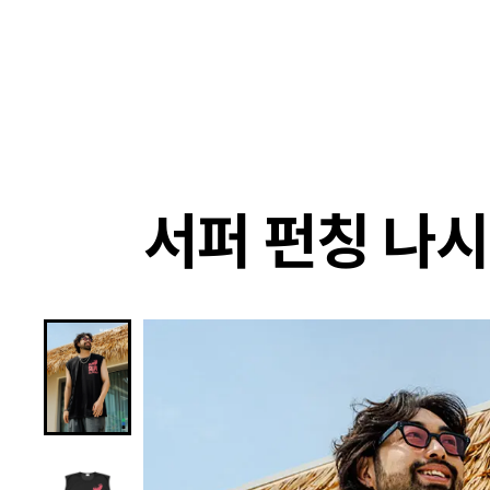
랭킹
상품
셀렉
4XR
서퍼 펀칭 나시