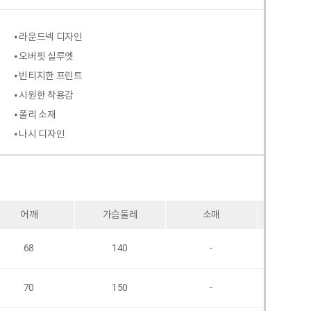
⦁ 라운드넥 디자인
⦁ 오버핏 실루엣
⦁ 빈티지한 프린트
⦁ 시원한 착용감
⦁ 폴리 소재
⦁ 나시 디자인
어깨
가슴둘레
소매
암홀
68
140
-
54
70
150
-
56