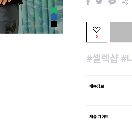
페
트
카
공
이
위
카
유
스
터
오
북
톡
5
#셀렉샵
#
배송정보
제품 가이드