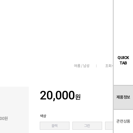
검
좋
장
멤
내
빅탠다드
시즌오프
색
아
바
버
요
구
페
목
니
이
록
지
QUICK
TAB
조회수
1,513
여름 / 남성
20,000
원
제품정보
색상
800원
관련상품
블랙
그린
블루