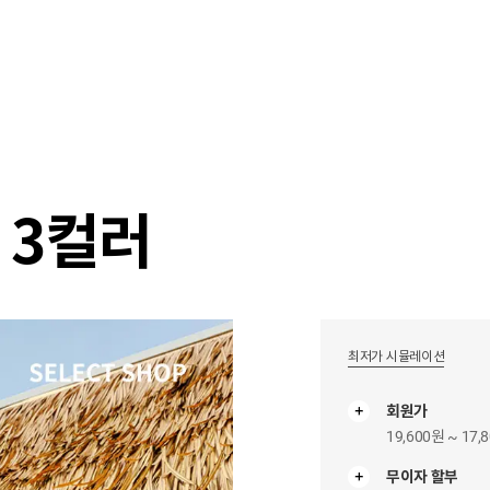
샵
매거진
스타일 룸
이벤트/세일
매장안
 3컬러
최저가 시뮬레이션
회원가
19,600원 ~ 17,
무이자 할부
무