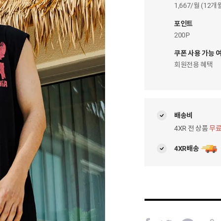
이
1,667/월 (12
자
팝
포인트
업
200P
쿠폰 사용 가능 
회원전용 혜택
배송비
4XR 전 상품
무
4XR배송