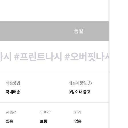
품절
나시
#프린트나시
#오버핏나시
#
배송방법
배송예정일
?
국내배송
3일 이내 출고
신축성
두께감
안감
비침
있음
보통
없음
없음