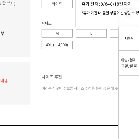
개월 할부시)
휴가 일자 : 8/6~8/18일 까지
화이트
구매후기
*휴가 기간 내 품절 상품이 발생할 수 
0
건
사이즈
여부
M
L
XL
Q&A
4XL
( + 4,000)
배송/결제
교환/환불
사이즈 추천
료배송
여러분의 구매 정보를 사이즈 추천을 통해 공유 해 주세요.