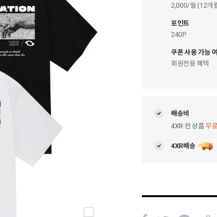
이
2,000/월 (12
자
팝
포인트
업
240P
쿠폰 사용 가능 
회원전용 혜택
배송비
4XR 전 상품
무
4XR배송