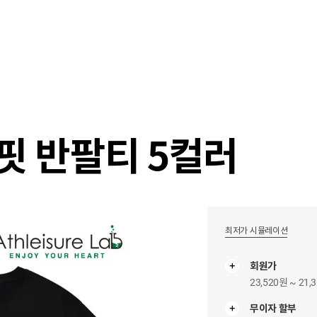
샵
매거진
스타일 룸
이벤트/세일
매장안
핏 반팔티 5컬러
최저가 시뮬레이션
회원가
23,520원 ~ 21,
무이자 할부
무