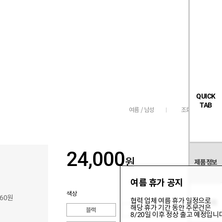
검
좋
장
멤
내
빅탠다드
시즌오프
색
아
바
버
요
구
페
목
니
이
록
지
QUICK
TAB
조회수
579
여름 / 남성
24,000
원
제품정보
여름 휴가 공지
색상
360원
협력 업체 여름 휴가 일정으로
관련상품
해당 휴가 기간 동안 주문건은
블랙
블루
옐로우
8/20일 이후 정상 출고 예정입니