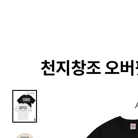
랭킹
상품
셀렉
4XR
천지창조 오버