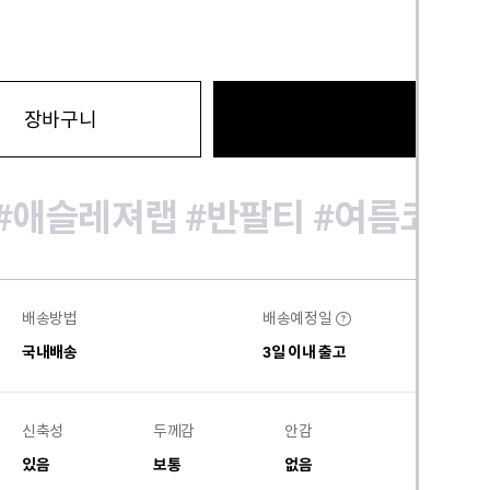
바로구
장바구니
#애슬레져랩
#반팔티
#여름코디
배송방법
배송예정일
?
국내배송
3일 이내 출고
신축성
두께감
안감
비침
있음
보통
없음
없음