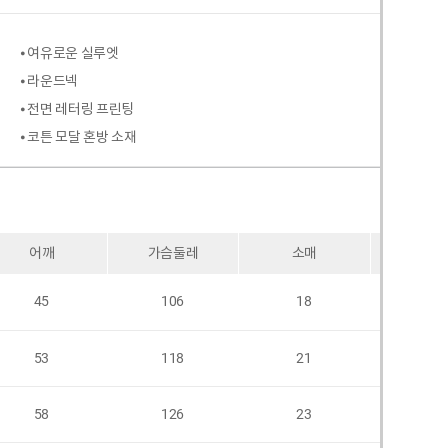
⦁ 여유로운 실루엣
⦁ 라운드넥
⦁ 전면 레터링 프린팅
⦁ 코튼 모달 혼방 소재
어깨
가슴둘레
소매
암홀
45
106
18
42
53
118
21
46
58
126
23
52