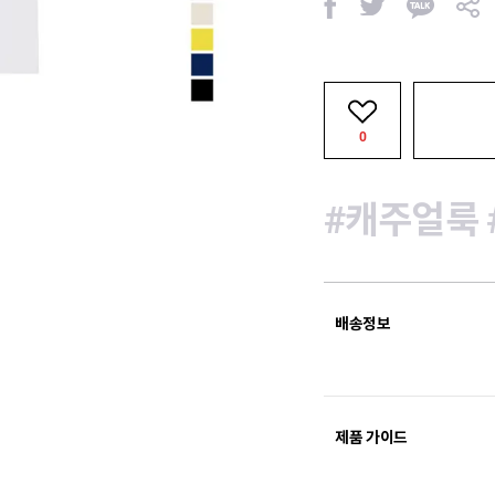
페
트
카
공
이
위
카
유
스
터
오
북
톡
0
#캐주얼룩
배송정보
제품 가이드