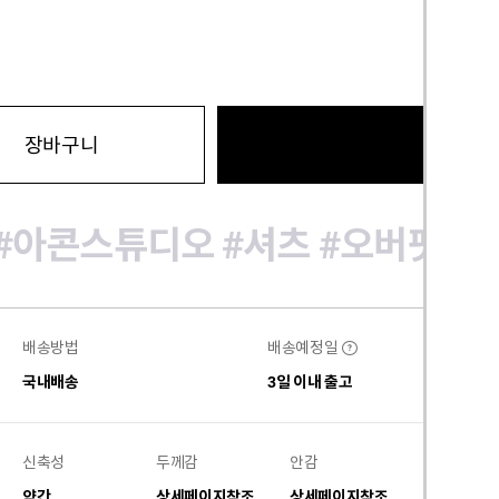
바로구
장바구니
#아콘스튜디오
#셔츠
#오버핏셔
배송방법
배송예정일
?
국내배송
3일 이내 출고
신축성
두께감
안감
비침
약간
상세페이지참조
상세페이지참조
없음