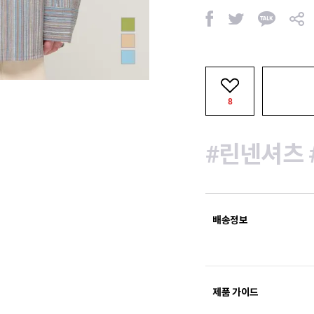
페
트
카
공
이
위
카
유
스
터
오
북
톡
8
#린넨셔츠
배송정보
제품 가이드