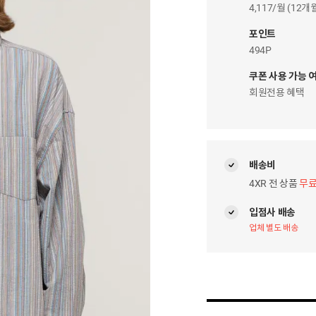
이
4,117/월 (12
자
팝
포인트
업
494P
쿠폰 사용 가능 
회원전용 혜택
배송비
4XR 전 상품
무
입점사 배송
업체 별도 배송