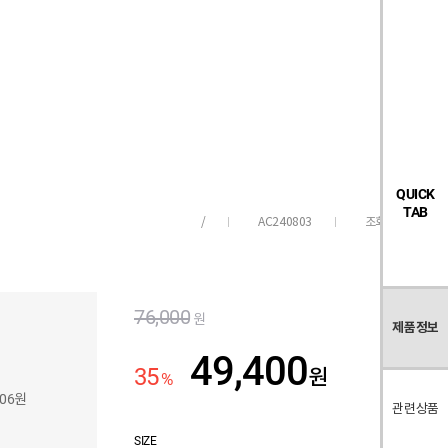
검
좋
장
멤
내
빅탠다드
시즌오프
색
아
바
버
요
구
페
목
니
이
록
지
QUICK
TAB
AC240803
조회수
891
/
76,000
원
제품정보
49,400
35
원
%
906원
관련상품
SIZE