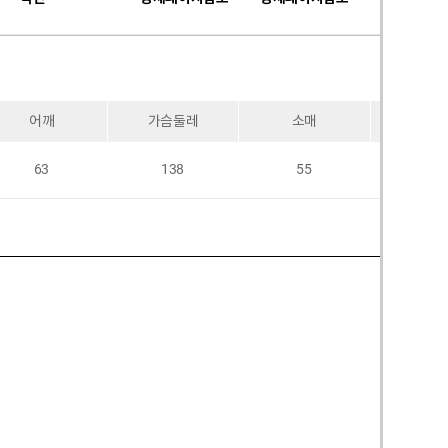
어깨
가슴둘레
소매
암홀
63
138
55