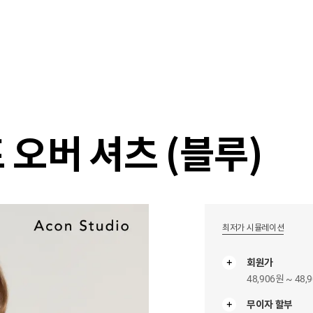
샵
매거진
스타일 룸
이벤트/세일
매장안
 오버 셔츠 (블루)
최저가 시뮬레이션
회원가
48,906원 ~ 48,
무이자 할부
무