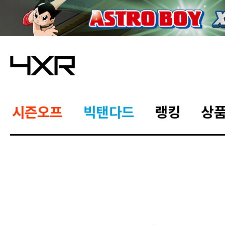
시즌오프
빅탠다드
랭킹
상