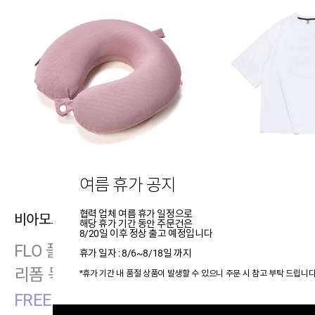
여름 휴가 공지
협력 업체 여름 휴가 일정으로
비아모노
아콘스튜디오
해당 휴가 기간 동안 주문건은
8/20일 이후 정상 출고 예정입니다
FLO 플로 여행용 메모
AC 레터링 코
휴가 일자 : 8/6~8/18일 까지
리폼 목베개 (핑크)
반팔티셔츠 (
*휴가 기간 내 품절 상품이 발생할 수 있으니 주문 시 참고 부탁 드립니다
FREE
2XL~3XL