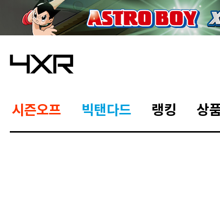
시즌오프
빅탠다드
랭킹
상