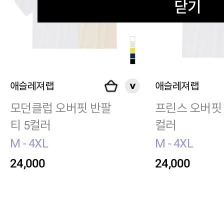
닫기
애슬레져랩
애슬레져랩
모던클럽 오버핏 반팔
프린스 오버핏 
티 5컬러
컬러
M - 4XL
M - 4XL
24,000
24,000