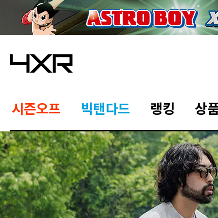
시즌오프
빅탠다드
랭킹
상