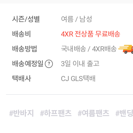
시즌/성별
여름 / 남성
배송비
4XR 전상품 무료배송
배송방법
국내배송
/
4XR배송
배송예정일
3일 이내 출고
?
택배사
CJ GLS택배
#반바지
#하프팬츠
#여름팬츠
#밴