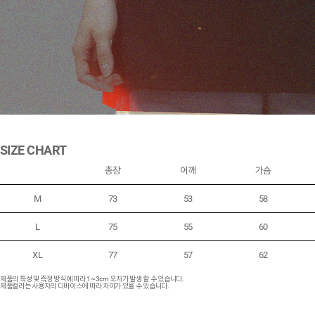
SIZE CHART
총장
어깨
가슴
M
73
53
58
L
75
55
60
XL
77
57
62
제품의 특성 및 측정 방식에 따라 1~3cm 오차가 발생 할 수 있습니다.
제품컬러는 사용자의 디바이스에 따라 차이가 있을 수 있습니다.