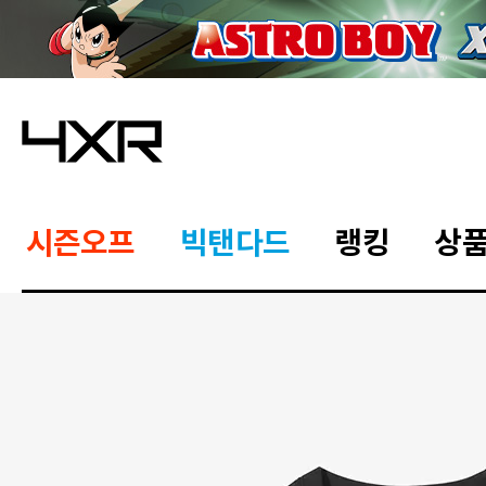
시즌오프
빅탠다드
랭킹
상