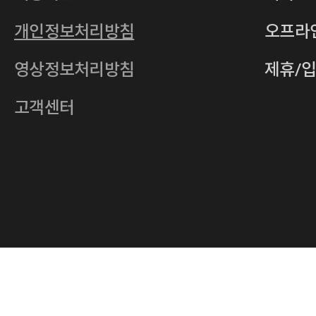
통신판매업
2011-서울중구-0149
개인정보처리방침
오프라
전자우편
4xrcompany@naver.com
영상정보처리방침
제휴/
주소
서울특별시 중구 다산로14길 12 (신당
호스팅사업자
(주)이퀴닉스
고객센터