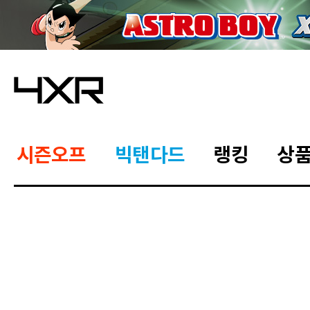
시즌오프
빅탠다드
랭킹
상