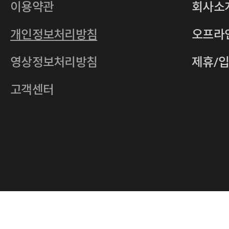
사업자등록번호
201-86-19106
이용약관
회사소
통신판매업
2011-서울중구-0149
개인정보처리방침
오프라
전자우편
4xrcompany@naver.com
영상정보처리방침
제휴/
주소
서울특별시 중구 다산로14길 12 (신당
호스팅사업자
(주)이퀴닉스
고객센터