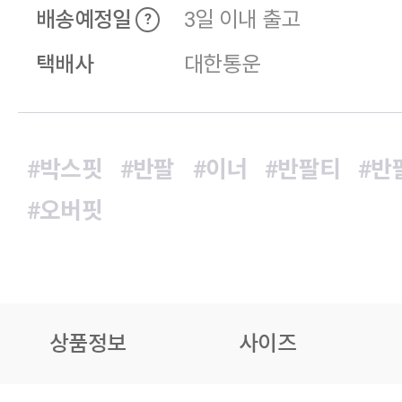
배송예정일
3일 이내 출고
?
택배사
대한통운
#박스핏
#반팔
#이너
#반팔티
#반
#오버핏
상품정보
사이즈