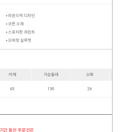
⦁ 라운드넥 디자인
⦁ 코튼 소재
⦁ 스포티한 프린트
⦁ 오버핏 실루엣
어깨
가슴둘레
소매
암홀
63
130
26
58
 기간 동안 주문건은