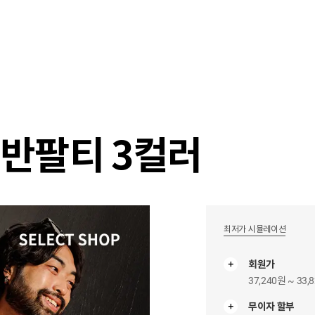
샵
매거진
스타일 룸
이벤트/세일
매장안
 반팔티 3컬러
최저가 시뮬레이션
회원가
37,240원 ~ 33,
무이자 할부
무