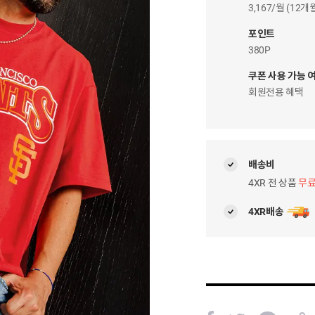
이
3,167/월 (12
자
팝
포인트
업
380P
쿠폰 사용 가능 
회원전용 혜택
배송비
4XR 전 상품
무
4XR배송