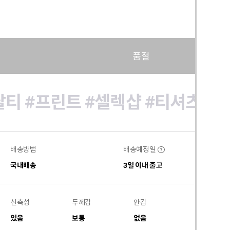
품절
팔티
#프린트
#셀렉샵
#티셔츠
#
배송방법
배송예정일
?
국내배송
3일 이내 출고
신축성
두께감
안감
비침
있음
보통
없음
없음