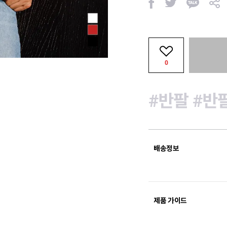
페
트
카
공
이
위
카
유
스
터
오
북
톡
0
#반팔
#반
배송정보
제품 가이드