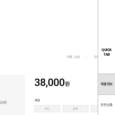
검
좋
장
멤
내
빅탠다드
시즌오프
색
아
바
버
요
구
페
목
니
이
록
지
QUICK
TAB
조회수
257
여름 / 남성
38,000
원
제품정보
색상
820원
관련상품
레드
블랙
화이트