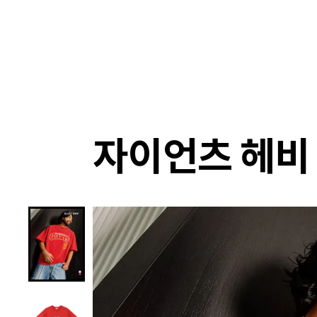
랭킹
상품
셀렉
4XR
자이언츠 헤비