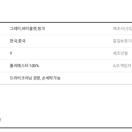
그레이,바이올렛,핑크
제조사(수입
한국,중국
품질보증기
Y
제조년월
폴리에스터 100%
A/S 책임자
드라이크리닝 권장, 손세탁가능
반