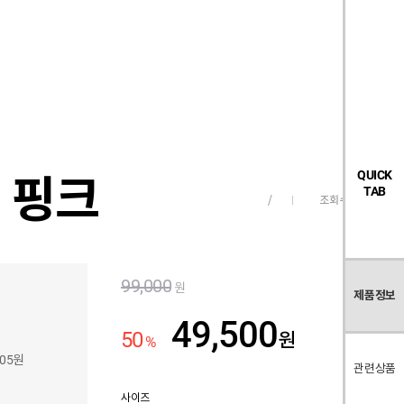
검
좋
장
멤
내
빅탠다드
시즌오프
색
아
바
버
요
구
페
목
니
이
록
지
켓 핑크
QUICK
TAB
조회수
1,037
/
99,000
원
제품정보
49,500
50
원
%
005원
관련상품
사이즈