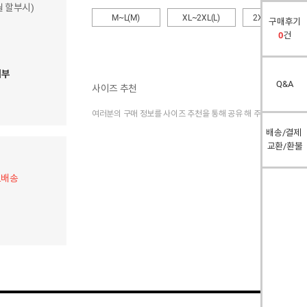
개월 할부시)
M~L(M)
XL~2XL(L)
2XL~3XL(XL)
구매후기
0
건
여부
Q&A
사이즈 추천
여러분의 구매 정보를 사이즈 추천을 통해 공유 해 주세요.
배송/결제
교환/환불
료배송