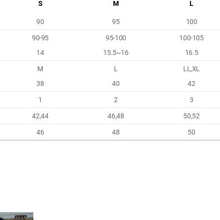
S
M
L
90
95
100
90-95
95-100
100-105
14
15.5~16
16.5
M
L
LL,XL
38
40
42
1
2
3
42,44
46,48
50,52
46
48
50