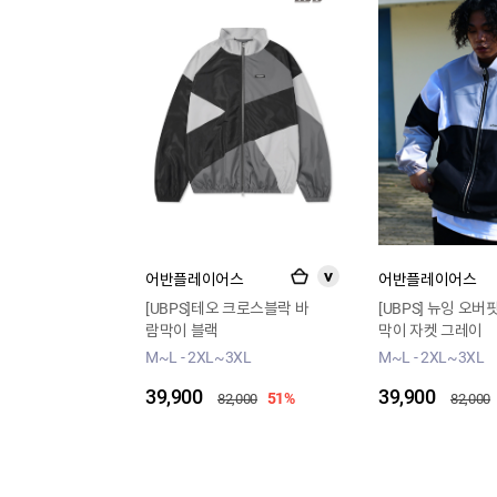
어반플레이어스
어반플레이어스
>
[UBPS]테오 크로스블락 바
[UBPS] 뉴잉 오버
람막이 블랙
막이 자켓 그레이
M~L - 2XL~3XL
M~L - 2XL~3XL
39,900
39,900
51%
82,000
82,000