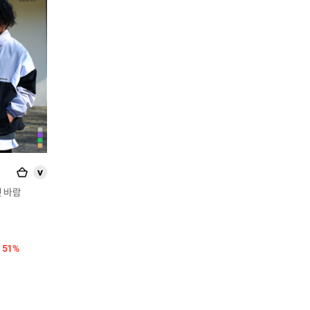
>
핏 바람
51%