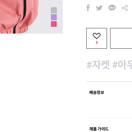
페
트
카
공
이
위
카
유
스
터
오
북
톡
5
#자켓
#아
배송정보
제품 가이드