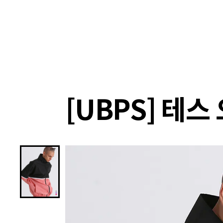
랭킹
상품
셀렉
4XR
[UBPS] 테