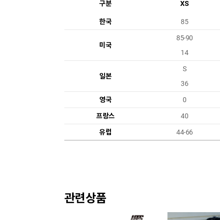
구분
XS
한국
85
85-90
미국
14
S
일본
36
영국
0
프랑스
40
유럽
44-66
관련상품