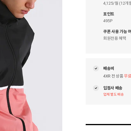
이
4,125/월 (12
자
팝
포인트
업
495P
쿠폰 사용 가능 
회원전용 혜택
배송비
4XR 전 상품
무
입점사 배송
업체 별도 배송