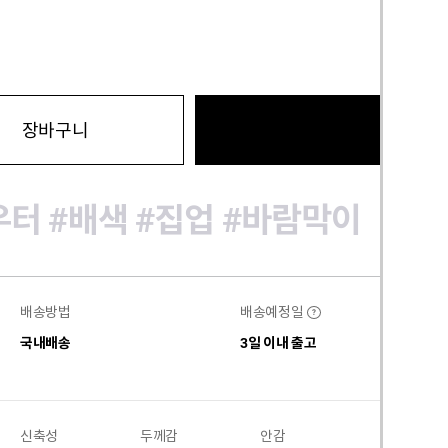
바로구
장바구니
우터
#배색
#집업
#바람막이
배송방법
배송예정일
?
국내배송
3일 이내 출고
신축성
두께감
안감
비침