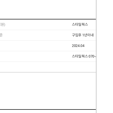
원)
스타일웍스
준
구입후 1년이내
2024.04
스타일웍스 070-4190-2233