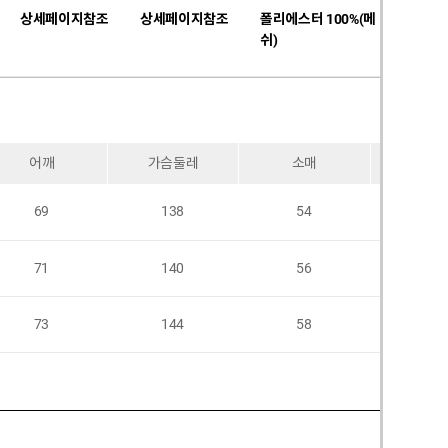
상세페이지참조
상세페이지참조
폴리에스터 100%(메
없음
쉬)
어깨
가슴둘레
소매
암홀
69
138
54
71
140
56
73
144
58