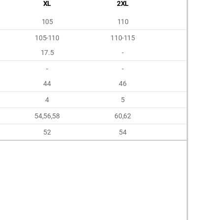
XL
2XL
3XL
105
110
115
105-110
110-115
115-120
17.5
-
-
-
-
-
44
46
48
4
5
6
54,56,58
60,62
64,66
52
54
56