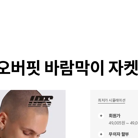
샵
매거진
스타일 룸
이벤트/세일
매장안
스 오버핏 바람막이 자
최저가 시뮬레이션
회원가
49,005원 ~ 49,
무이자 할부
무