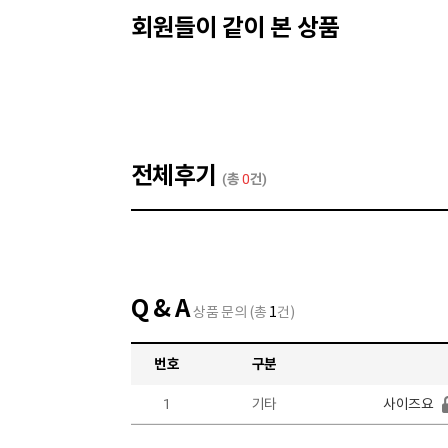
회원들이 같이 본 상품
전체후기
(총
0
건)
Q & A
상품 문의 (총
1
건)
번호
구분
1
기타
사이즈요