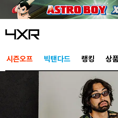
시즌오프
빅탠다드
랭킹
상