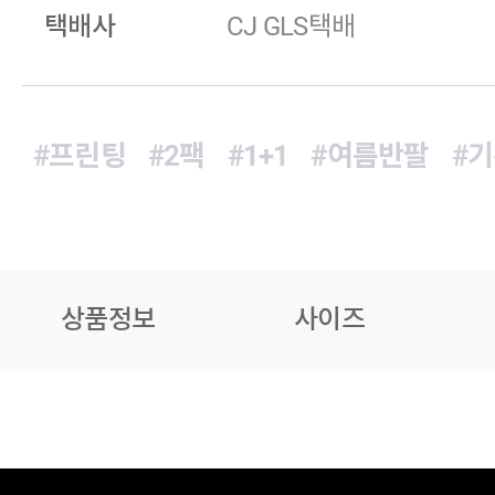
택배사
CJ GLS택배
#프린팅
#2팩
#1+1
#여름반팔
#
상품정보
사이즈