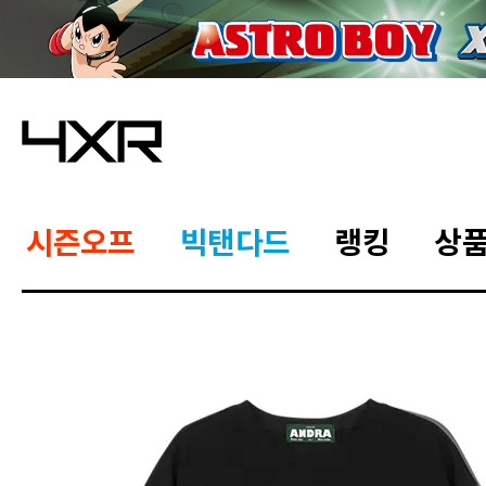
시즌오프
빅탠다드
랭킹
상