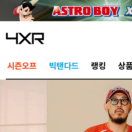
시즌오프
빅탠다드
랭킹
상