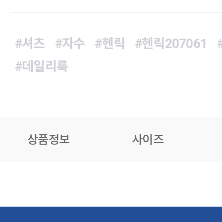
#셔츠
#자수
#헨릭
#헨릭207061
#데일리룩
상품정보
사이즈