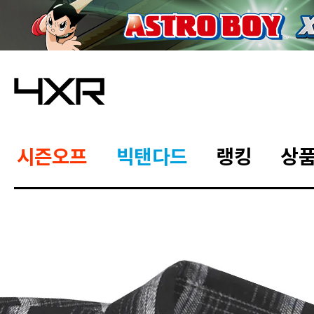
시즌오프
빅탠다드
랭킹
상