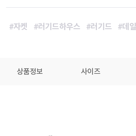
#자켓
#러기드하우스
#러기드
#데
상품정보
사이즈