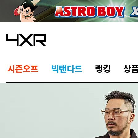
시즌오프
빅탠다드
랭킹
상