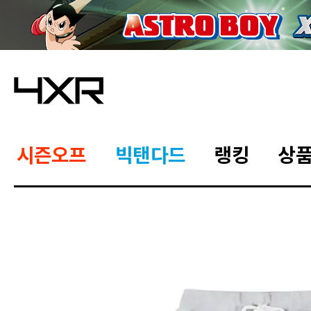
시즌오프
빅탠다드
랭킹
상