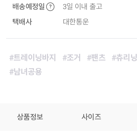
배송예정일
3일 이내 출고
?
택배사
대한통운
#트레이닝바지
#조거
#팬츠
#츄리
#남녀공용
상품정보
사이즈