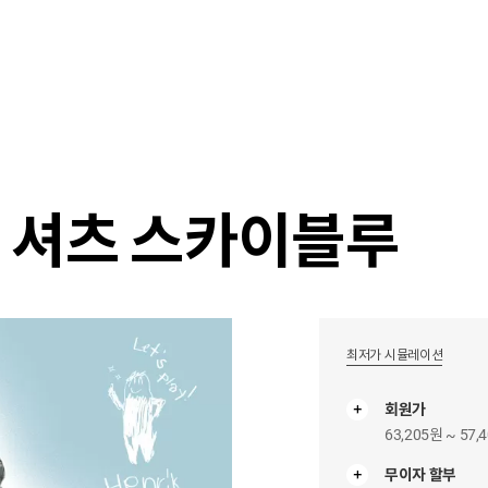
샵
매거진
스타일 룸
이벤트/세일
매장안
드 셔츠 스카이블루
최저가 시뮬레이션
회원가
63,205원 ~ 57,
무이자 할부
무