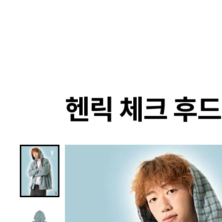
랭킹
상품
셀렉
4XR
헨릭 체크 후