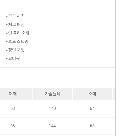
⦁ 후드 셔츠
⦁ 체크 패턴
⦁ 면 폴리 소재
⦁ 후드 스트링
⦁ 정면 포켓
⦁ 오버핏
어깨
가슴둘레
소매
암홀
58
140
64
58
63
144
65
62