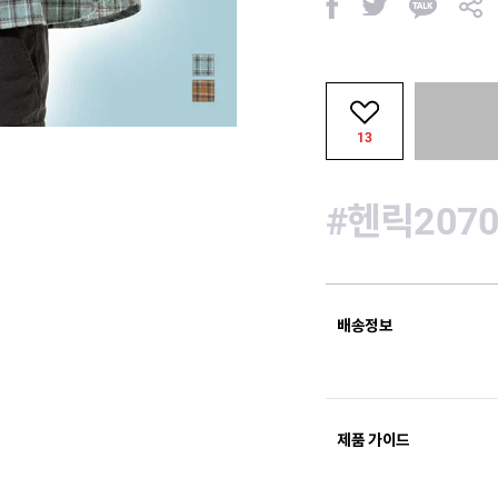
페
트
카
공
이
위
카
유
스
터
오
북
톡
13
#헨릭2070
배송정보
제품 가이드