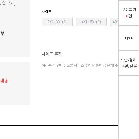
개월 할부시)
구매후기
사이즈
6
건
2XL~3XL(2)
4XL~5XL(3)
6XL~7XL(4)
( + 
여부
Q&A
사이즈 추천
배송/결제
여러분의 구매 정보를 사이즈 추천을 통해 공유 해 주세요.
교환/환불
료배송