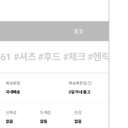
품절
61
#셔츠
#후드
#체크
#헨릭
#
배송방법
배송예정일
?
국내배송
3일 이내 출고
신축성
두께감
안감
비침
없음
얇음
없음
없음