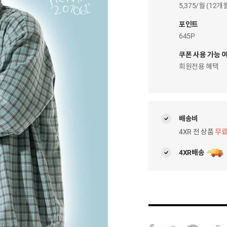
이
5,375/월 (12
자
팝
포인트
업
645P
쿠폰 사용 가능 
회원전용 혜택
배송비
4XR 전 상품
무
4XR배송