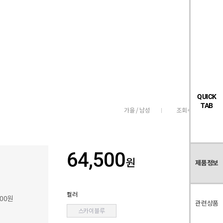
검
좋
장
멤
내
빅탠다드
시즌오프
색
아
바
버
요
구
페
목
니
이
록
지
QUICK
TAB
조회수
2,143
가을 / 남성
64,500
원
제품정보
컬러
400원
관련상품
스카이블루