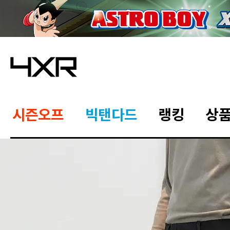
시즌오프
빅탠다드
랭킹
상