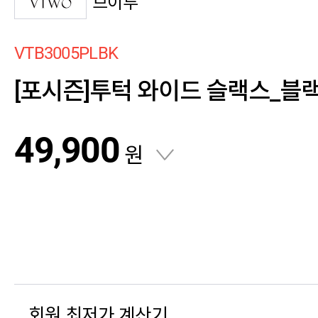
브이투
VTB3005PLBK
[포시즌]투턱 와이드 슬랙스_블
49,900
원
회원 최저가 계산기