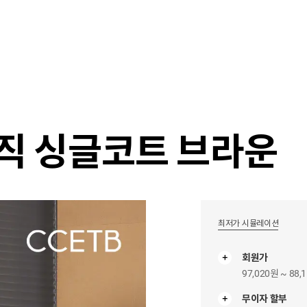
샵
매거진
스타일 룸
이벤트/세일
매장안
직 싱글코트 브라운
최저가 시뮬레이션
회원가
97,020원 ~ 88,
무이자 할부
무