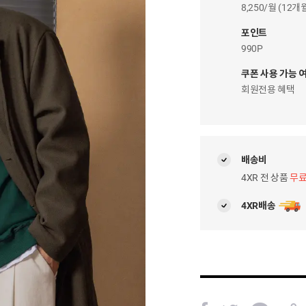
이
8,250/월 (12
자
팝
포인트
업
990P
쿠폰 사용 가능 
회원전용 혜택
배송비
4XR 전 상품
무
4XR배송