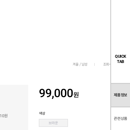
검
좋
장
멤
내
빅탠다드
시즌오프
색
아
바
버
요
구
페
목
니
이
록
지
QUICK
TAB
조회수
2,909
겨울 / 남성
99,000
원
제품정보
색상
110원
관련상품
브라운