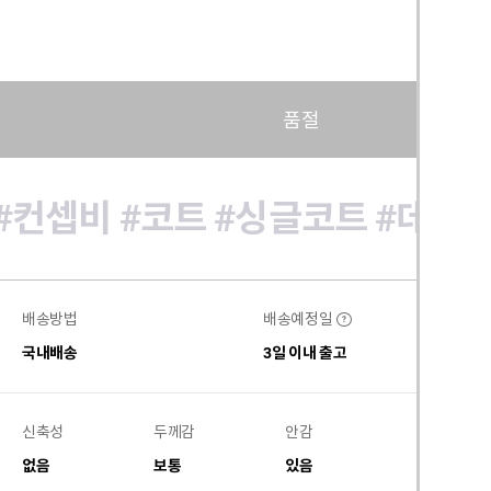
품절
#컨셉비
#코트
#싱글코트
#데일
배송방법
배송예정일
?
국내배송
3일 이내 출고
신축성
두께감
안감
비침
없음
보통
있음
없음