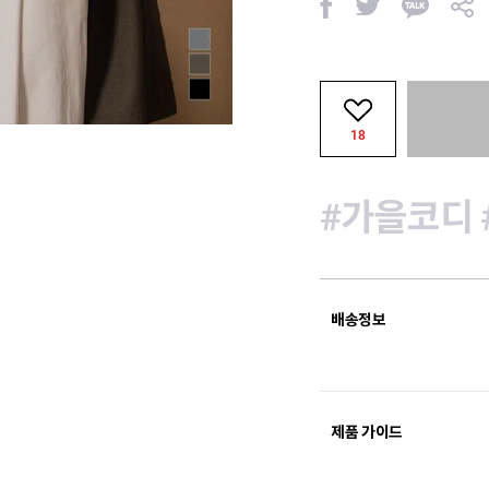
페
트
카
공
이
위
카
유
스
터
오
북
톡
18
#가을코디
배송정보
제품 가이드