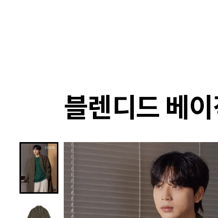
랭킹
상품
셀렉
4XR
블렌디드 베이