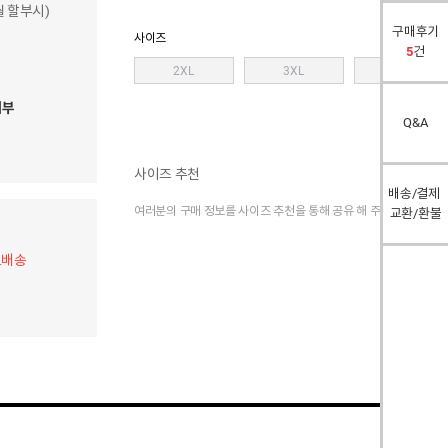
개월 할부시)
구매후기
사이즈
5
건
2XL
3XL
4XL
여부
Q&A
사이즈 추천
배송/결제
여러분의 구매 정보를 사이즈 추천을 통해 공유 해 주세요.
교환/환불
료배송