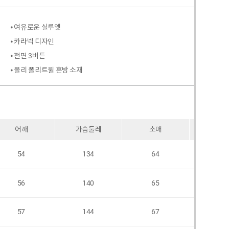
⦁ 여유로운 실루엣
⦁ 카라넥 디자인
⦁ 전면 3버튼
⦁ 폴리 폴리트윌 혼방 소재
어깨
가슴둘레
소매
암홀
54
134
64
58
56
140
65
60
57
144
67
60