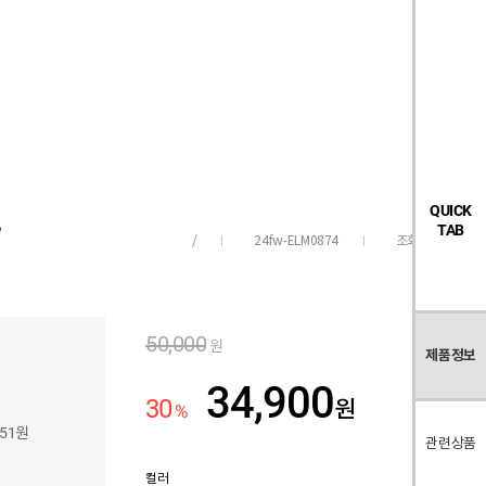
검
좋
장
멤
내
빅탠다드
시즌오프
색
아
바
버
요
구
페
목
니
이
록
지
QUICK
TAB
24fw-ELM0874
조회수
370
/
50,000
원
제품정보
34,900
30
원
%
551원
관련상품
컬러