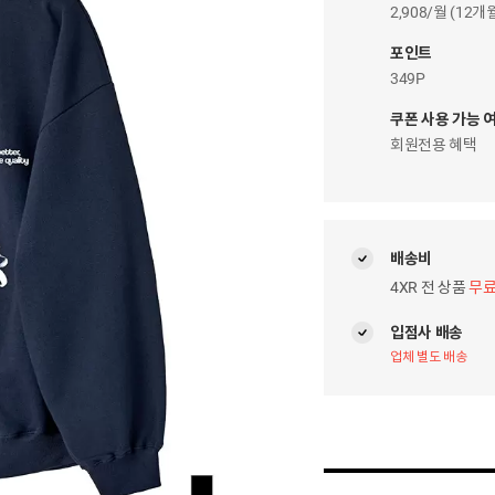
이
2,908/월 (12
자
팝
포인트
업
349P
쿠폰 사용 가능 
회원전용 혜택
배송비
4XR 전 상품
무
입점사 배송
업체 별도 배송