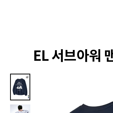
랭킹
상품
셀렉
4XR
EL 서브아워 맨