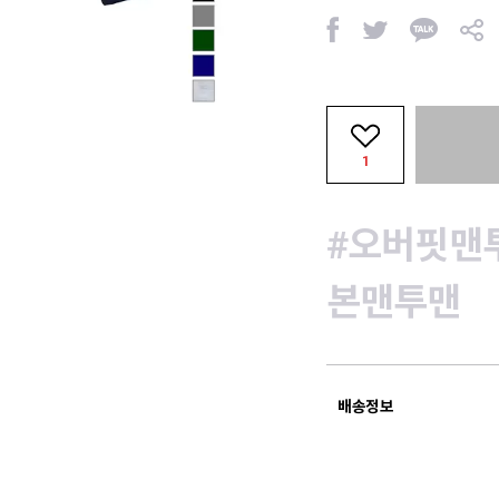
페
트
카
공
이
위
카
유
스
터
오
북
톡
1
#오버핏맨
본맨투맨
배송정보