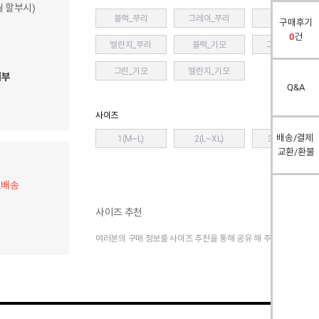
개월 할부시)
블랙_쭈리
그레이_쭈리
블루_쭈리
구매후기
0
건
멜란지_쭈리
블랙_기모
그레이_기모
그린_기모
멜란지_기모
여부
Q&A
사이즈
배송/결제
1(M~L)
2(L~XL)
3(XL~2XL)
교환/환불
료배송
사이즈 추천
여러분의 구매 정보를 사이즈 추천을 통해 공유 해 주세요.