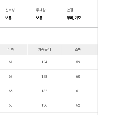
신축성
두께감
안감
비침
보통
보통
쭈리, 기모
없음
어깨
가슴둘레
소매
암홀
61
124
59
63
128
60
65
132
61
68
136
62