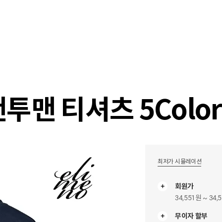
샵
매거진
스타일 룸
이벤트/세일
매장안
투맨 티셔츠 5Color
최저가 시뮬레이션
회원가
34,551원 ~ 34,
무이자 할부
무