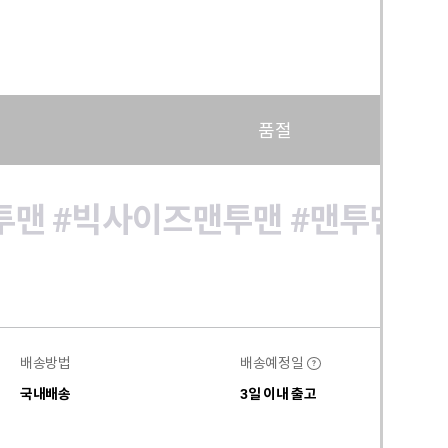
품절
투맨
#빅사이즈맨투맨
#맨투맨
#
배송방법
배송예정일
?
국내배송
3일 이내 출고