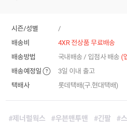
시즌/성별
/
배송비
4XR 전상품 무료배송
배송방법
국내배송
/
입점사 배송
(
배송예정일
3일 이내 출고
?
택배사
롯데택배(구.현대택배)
#제너럴웍스
#우븐맨투맨
#긴팔
#