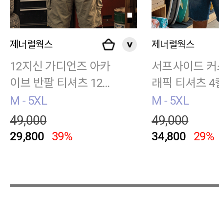
제너럴웍스
제너럴웍스
12지신 가디언즈 아카
서프사이드 커
이브 반팔 티셔츠 12종
래픽 티셔츠 4
BC035
29
M - 5XL
M - 5XL
49,000
49,000
29,800
39%
34,800
29%