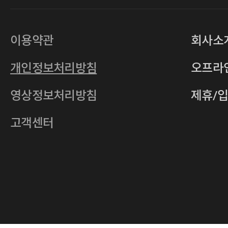
대표
손일락,고윤수
상호
(주)티그린
사업자등록번호
201-86-19106
이용약관
회사소
통신판매업
2011-서울중구-0149
개인정보처리방침
오프라
전자우편
4xrcompany@naver.com
영상정보처리방침
제휴/
주소
서울특별시 중구 다산로14길 12 (신당
호스팅사업자
(주)이퀴닉스
고객센터