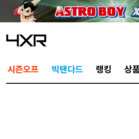
시즌오프
빅탠다드
랭킹
상