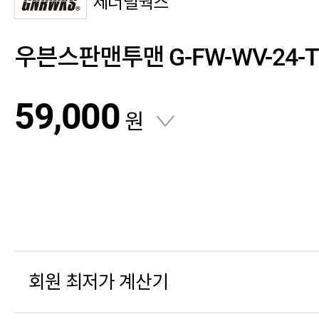
제너럴웍스
우븐스판맨투맨 G-FW-WV-24-
59,000
원
회원 최저가 계산기