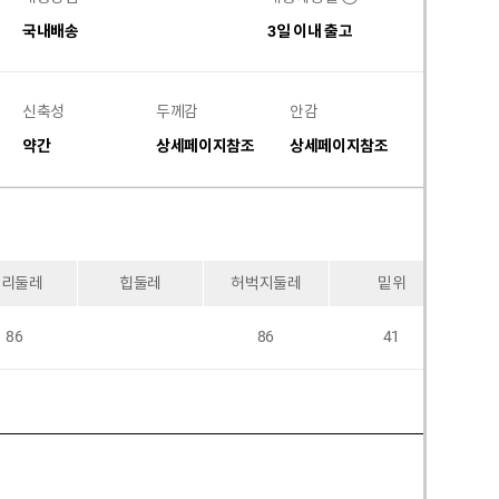
국내배송
3일 이내 출고
신축성
두께감
안감
비침
약간
상세페이지참조
상세페이지참조
없음
허리둘레
힙둘레
허벅지둘레
밑위
86
86
41