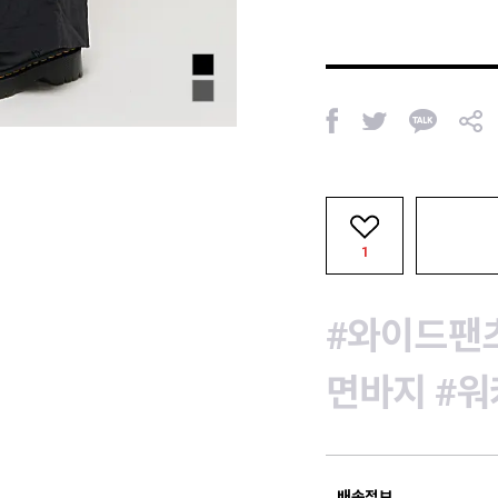
페
트
카
공
이
위
카
유
스
터
오
북
톡
1
#와이드팬
면바지
#워
배송정보