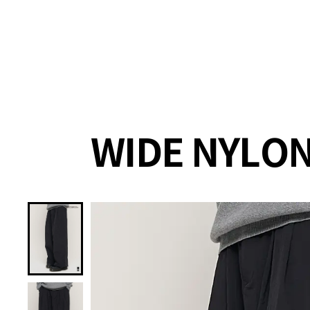
랭킹
상품
셀렉
4XR
WIDE NYLON