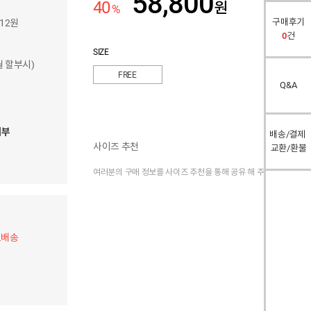
58,800
40
원
%
구매후기
212원
0
건
SIZE
개월 할부시)
FREE
Q&A
여부
배송/결제
사이즈 추천
교환/환불
여러분의 구매 정보를 사이즈 추천을 통해 공유 해 주세요.
료배송