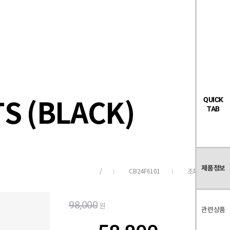
검
좋
장
멤
내
빅탠다드
시즌오프
색
아
바
버
요
구
페
목
니
이
록
지
S (BLACK)
QUICK
TAB
제품정보
CB24F6101
조회수
462
/
98,000
원
관련상품