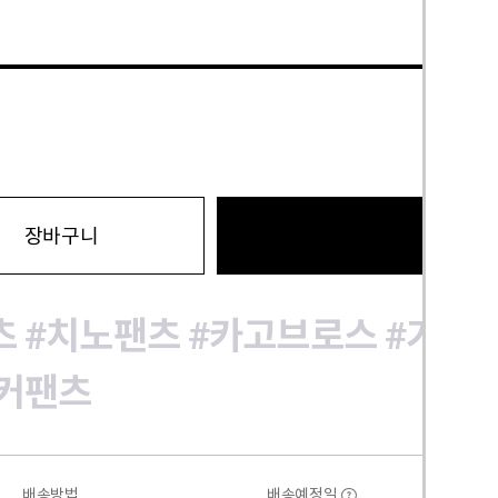
바로구
장바구니
츠
#치노팬츠
#카고브로스
#가을
커팬츠
배송방법
배송예정일
?