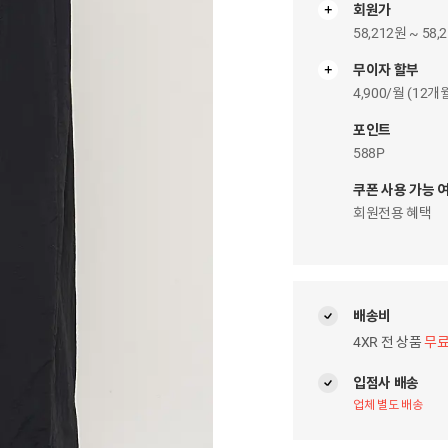
회원가
58,212원 ~ 58,
무이자 할부
무
이
4,900/월 (12
자
팝
포인트
업
588P
쿠폰 사용 가능 
회원전용 혜택
배송비
4XR 전 상품
무
입점사 배송
업체 별도 배송