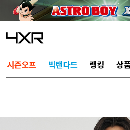
시즌오프
빅탠다드
랭킹
상