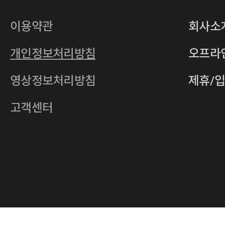
대표
손일락,고윤수
상호
(주)티그린
사업자등록번호
201-86-19106
이용약관
회사소
통신판매업
2011-서울중구-0149
개인정보처리방침
오프라
전자우편
4xrcompany@naver.com
영상정보처리방침
제휴/
주소
서울특별시 중구 다산로14길 12 (신당
호스팅사업자
(주)이퀴닉스
고객센터