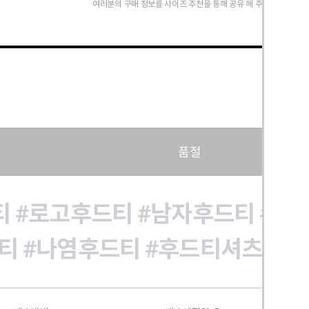
여러분의 구매 정보를 사이즈 추천을 통해 공유 해 주세요.
품절
티
#로고후드티
#남자후드티
#빅
티
#나염후드티
#후드티셔츠