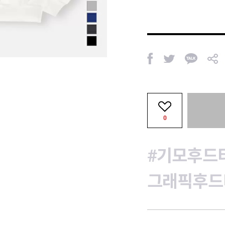
페
트
카
공
이
위
카
유
스
터
오
북
톡
0
#기모후드
그래픽후드