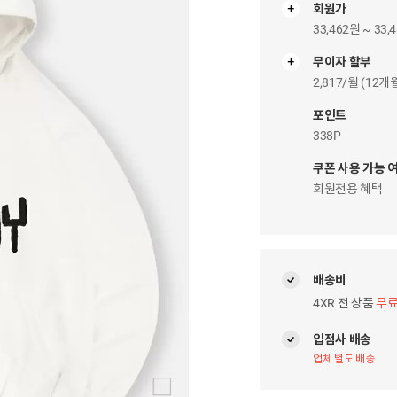
회원가
33,462원 ~ 33,
무이자 할부
무
이
2,817/월 (12
자
팝
포인트
업
338P
쿠폰 사용 가능 
회원전용 혜택
배송비
4XR 전 상품
무
입점사 배송
업체 별도 배송