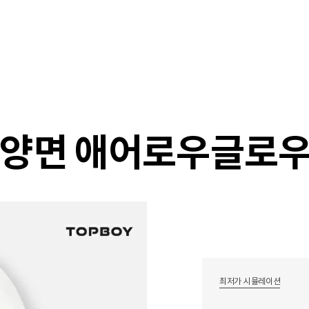
샵
매거진
스타일 룸
이벤트/세일
매장안
 특양면 애어로우글로
최저가 시뮬레이션