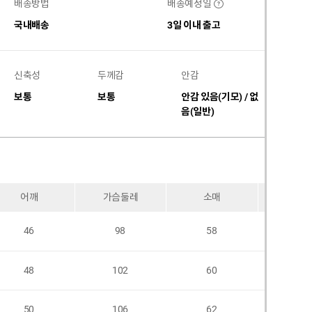
배송방법
배송예정일
?
국내배송
3일 이내 출고
신축성
두께감
안감
비침
보통
보통
안감 있음(기모) / 없
없음
음(일반)
어깨
가슴둘레
소매
암홀
46
98
58
48
102
60
50
106
62