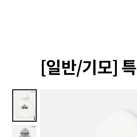
랭킹
상품
셀렉
4XR
[일반/기모]