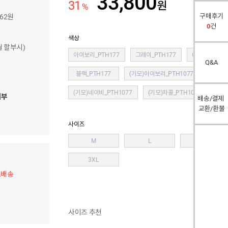
33,800
31
원
%
구매후기
462원
0
건
색상
개월 할부시)
아이보리_PTH177
그레이_PTH177
네이비_PTH1
Q&A
블랙_PTH177
(기모)아이보리_PTH1077
(기모)
(기모)네이비_PTH1077
(기모)차콜_PTH1077
(기
여부
배송/결제
교환/환불
사이즈
M
L
XL
3XL
료배송
사이즈 추천