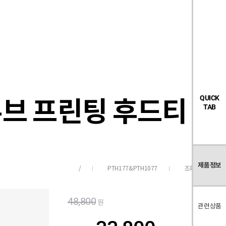
검
좋
장
멤
내
빅탠다드
시즌오프
색
아
바
버
요
구
페
목
니
이
록
지
우브 프린팅 후드티
QUICK
TAB
제품정보
PTH177&PTH1077
조회수
196
/
48,800
원
관련상품