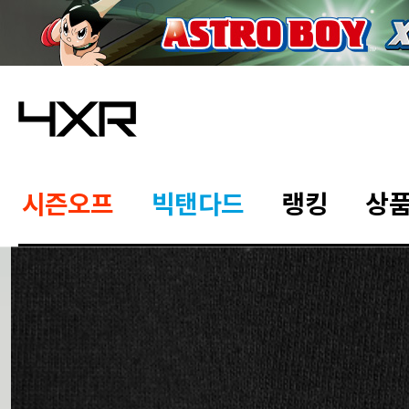
시즌오프
빅탠다드
랭킹
상