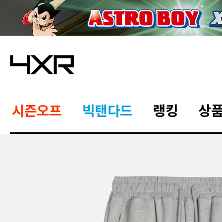
시즌오프
빅탠다드
랭킹
상