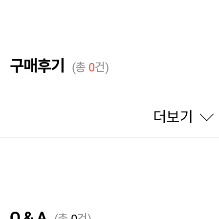
구매후기
(총
0
건)
더보기
Q & A
(총
0
건)