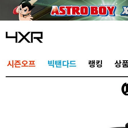
시즌오프
빅탠다드
랭킹
상