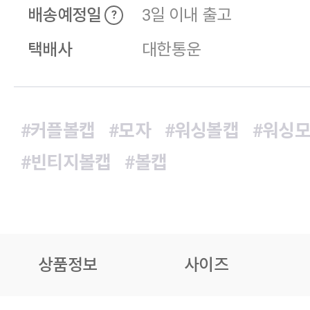
배송예정일
3일 이내 출고
?
택배사
대한통운
#커플볼캡
#모자
#워싱볼캡
#워싱
#빈티지볼캡
#볼캡
상품정보
사이즈