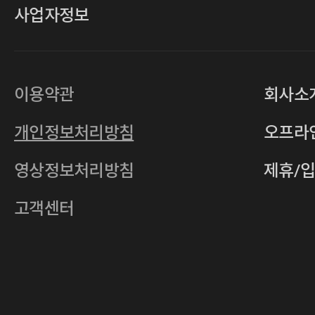
사업자정보
대표
손일락,고윤수
상호
(주)티그린
사업자등록번호
201-86-19106
이용약관
회사소
통신판매업
2011-서울중구-0149
개인정보처리방침
오프라
전자우편
4xrcompany@naver.com
영상정보처리방침
제휴/
주소
서울특별시 중구 다산로14길 12 (신당
호스팅사업자
(주)이퀴닉스
고객센터