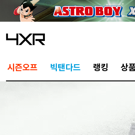
시즌오프
빅탠다드
랭킹
상