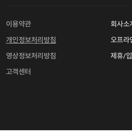
대표
손일락,고윤수
상호
(주)티그린
사업자등록번호
201-86-19106
이용약관
회사소
통신판매업
2011-서울중구-0149
개인정보처리방침
오프라
전자우편
4xrcompany@naver.com
영상정보처리방침
제휴/
주소
서울특별시 중구 다산로14길 12 (신당
호스팅사업자
(주)이퀴닉스
고객센터