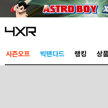
시즌오프
빅탠다드
랭킹
상