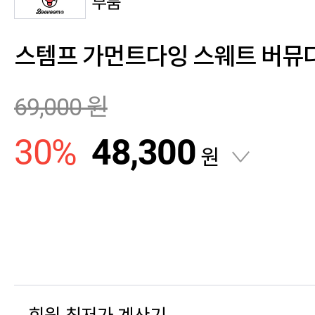
부붐
스템프 가먼트다잉 스웨트 버뮤
69,000
원
30
%
48,300
원