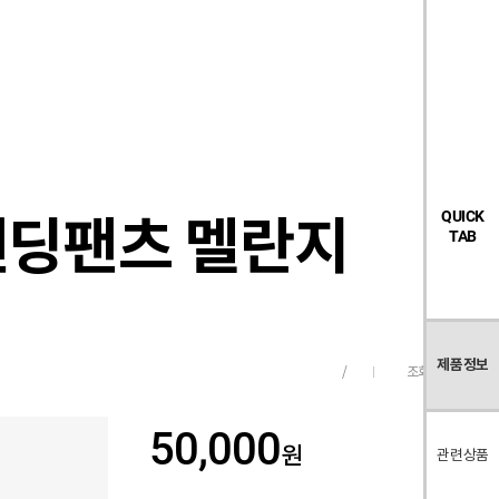
검
좋
장
멤
내
빅탠다드
시즌오프
색
아
바
버
요
구
페
목
니
이
록
지
모밴딩팬츠 멜란지
QUICK
TAB
제품정보
조회수
249
/
50,000
원
관련상품