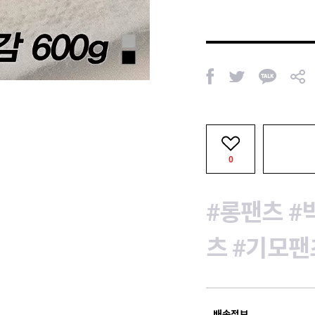
페
트
카
공
이
위
카
유
스
터
오
북
톡
0
#롱팬츠
#
츠
#기모팬
배송정보