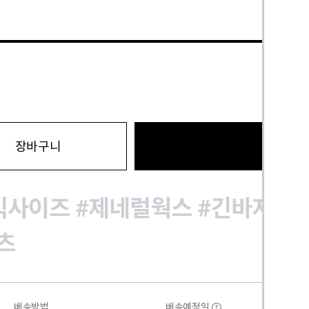
바로구
장바구니
빅사이즈
#제네럴웍스
#긴바지
#
츠
배송방법
배송예정일
?