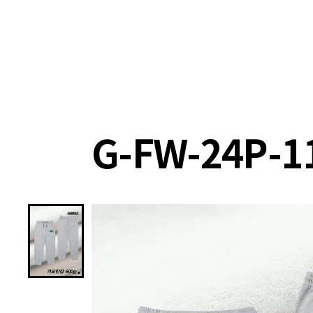
랭킹
상품
셀렉
4XR
G-FW-24P