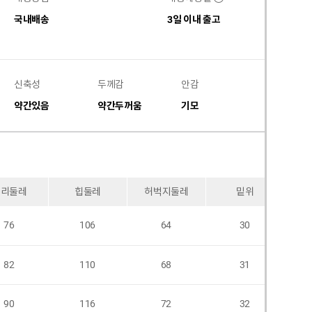
국내배송
3일 이내 출고
신축성
두께감
안감
비침
약간있음
약간두꺼움
기모
없음
허리둘레
힙둘레
허벅지둘레
밑위
76
106
64
30
82
110
68
31
90
116
72
32