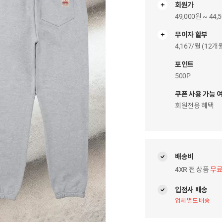
회원가
49,000원 ~ 44,
무이자 할부
무
이
4,167/월 (12
자
팝
포인트
업
500P
쿠폰 사용 가능 
회원전용 혜택
배송비
4XR 전 상품
무
입점사 배송
업체 별도 배송