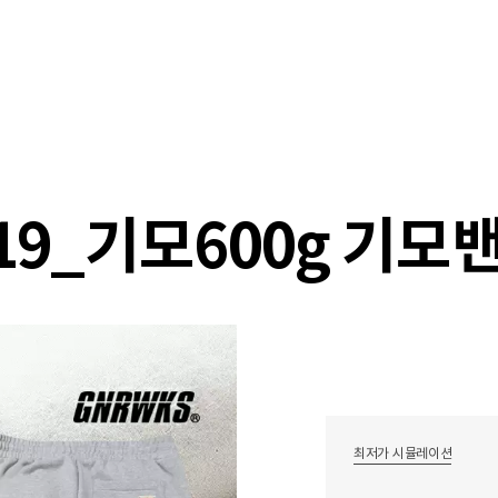
샵
매거진
스타일 룸
이벤트/세일
매장안
-119_기모600g 기
최저가 시뮬레이션