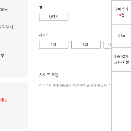
컬러
구매후기
500원
0
건
멜란지
개월 할부시)
사이즈
Q&A
2XL
3XL
4XL
( + 2,000)
여부
배송/결제
교환/환불
사이즈 추천
여러분의 구매 정보를 사이즈 추천을 통해 공유 해 주세요.
료배송