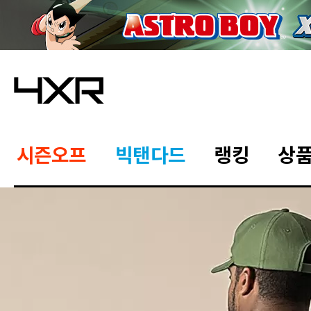
시즌오프
빅탠다드
랭킹
상