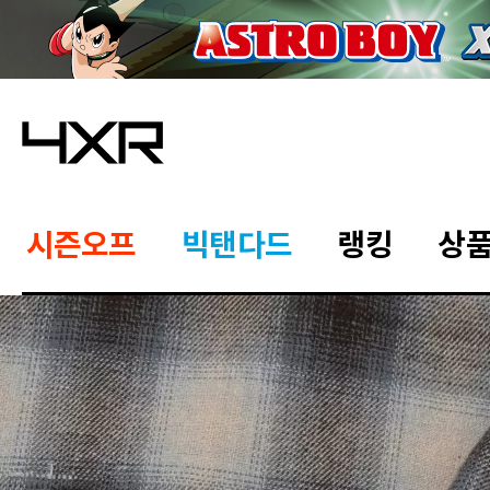
시즌오프
빅탠다드
랭킹
상