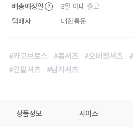
배송예정일
3일 이내 출고
?
택배사
대한통운
#카고브로스
#봄셔츠
#오버핏셔츠
#긴팔셔츠
#남자셔츠
상품정보
사이즈