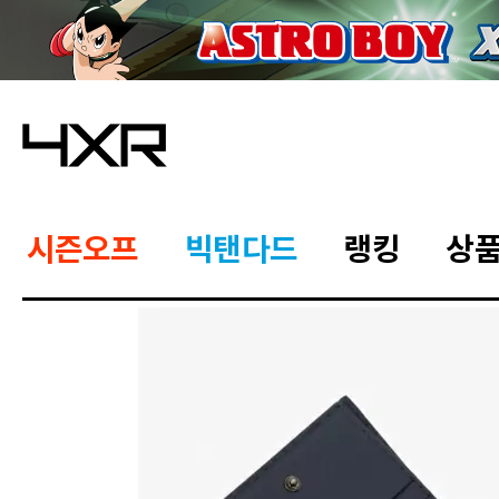
시즌오프
빅탠다드
랭킹
상