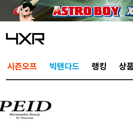
시즌오프
빅탠다드
랭킹
상