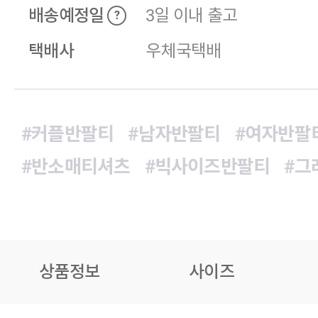
배송예정일
3일 이내 출고
?
택배사
우체국택배
#커플반팔티
#남자반팔티
#여자반팔
#반소매티셔츠
#빅사이즈반팔티
#그
상품정보
사이즈