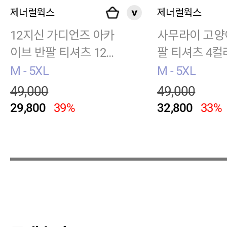
제너럴웍스
제너럴웍스
12지신 가디언즈 아카
사무라이 고양이
이브 반팔 티셔츠 12종
팔 티셔츠 4컬러
BC035
1
M - 5XL
M - 5XL
49,000
49,000
29,800
39%
32,800
33%