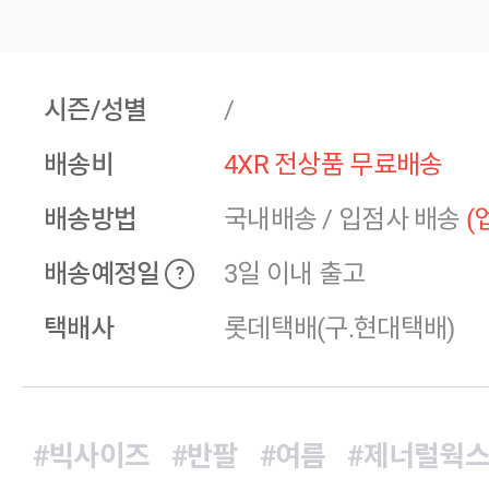
시즌/성별
/
배송비
4XR 전상품 무료배송
배송방법
국내배송
/
입점사 배송
(
배송예정일
3일 이내 출고
?
택배사
롯데택배(구.현대택배)
#빅사이즈
#반팔
#여름
#제너럴웍