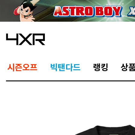
시즌오프
빅탠다드
랭킹
상