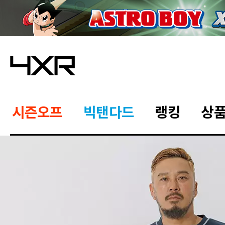
시즌오프
빅탠다드
랭킹
상