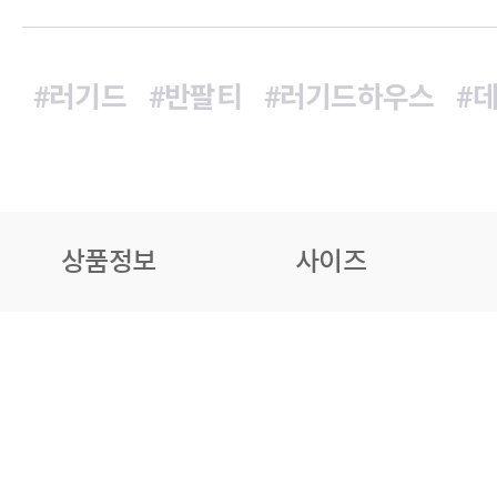
#러기드
#반팔티
#러기드하우스
#
상품정보
사이즈