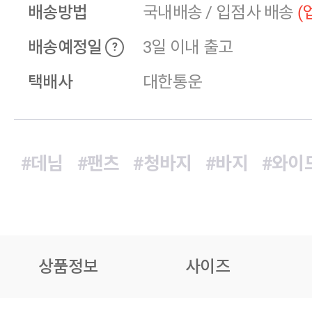
배송방법
국내배송
/
입점사 배송
(
배송예정일
3일 이내 출고
?
택배사
대한통운
#데님
#팬츠
#청바지
#바지
#와이
상품정보
사이즈