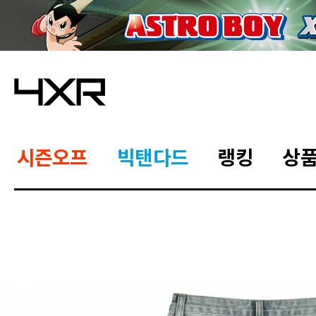
시즌오프
빅탠다드
랭킹
상