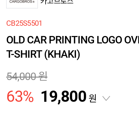
카고브로스
CB25S5501
OLD CAR PRINTING LOGO OV
T-SHIRT (KHAKI)
54,000
원
63
%
19,800
원