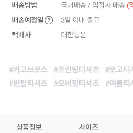
배송방법
국내배송
/
입점사 배송
(
배송예정일
3일 이내 출고
?
택배사
대한통운
#카고브로스
#프린팅티셔츠
#로고티
#반팔티셔츠
#오버핏티셔츠
#여름티
상품정보
사이즈