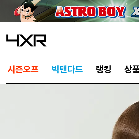
시즌오프
빅탠다드
랭킹
상