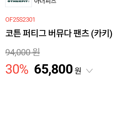
아더피츠
OF25S2301
코튼 퍼티그 버뮤다 팬츠 (카키)
94,000
원
30
%
65,800
원