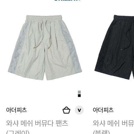
아더피츠
아더피츠
와샤 메쉬 버뮤다 팬츠
와샤 메쉬 버
(그레이)
(블랙)