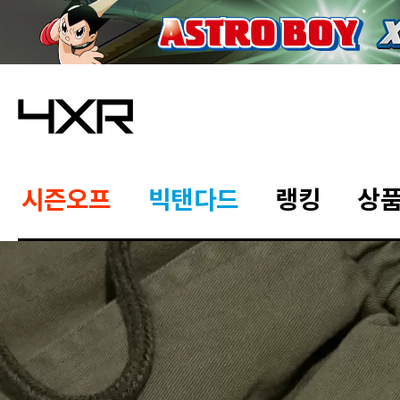
시즌오프
빅탠다드
랭킹
상