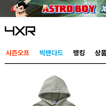
시즌오프
빅탠다드
랭킹
상