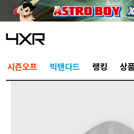
시즌오프
빅탠다드
랭킹
상