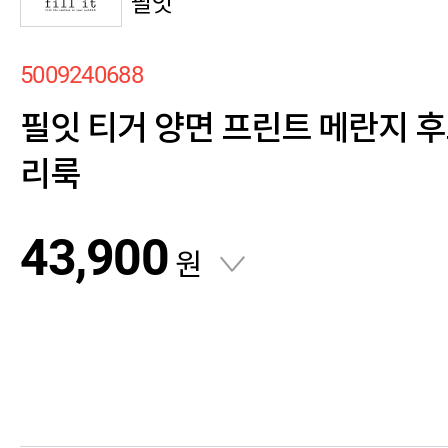
필잇
5009240688
필잇 티거 양면 프린트 메란지 후
리룩
43,900
원