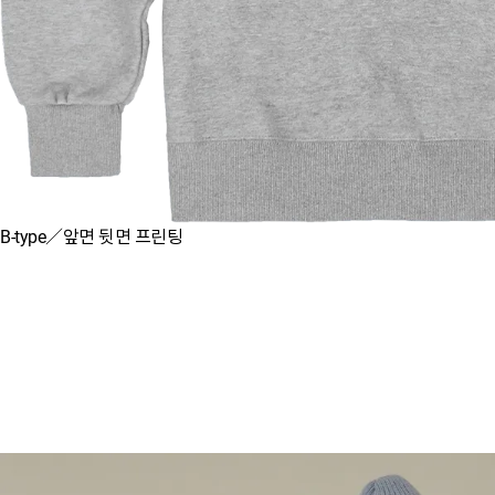
B-type／앞면 뒷면 프린팅