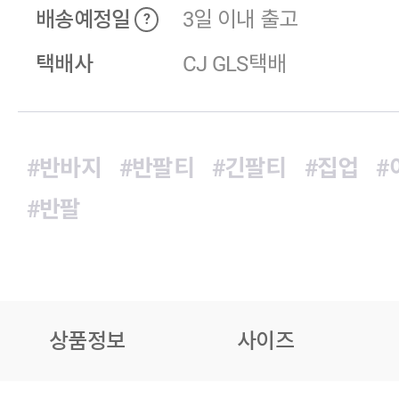
배송예정일
3일 이내 출고
?
택배사
CJ GLS택배
#반바지
#반팔티
#긴팔티
#집업
#
#반팔
상품정보
사이즈