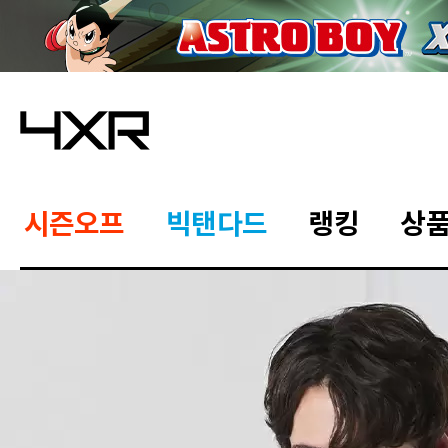
시즌오프
빅탠다드
랭킹
상