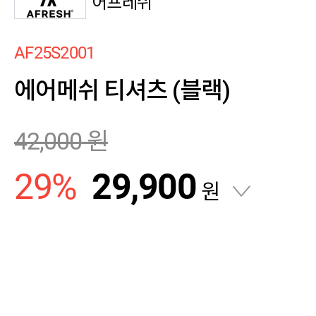
어프레쉬
AF25S2001
에어메쉬 티셔츠 (블랙)
42,000
원
29
%
29,900
원