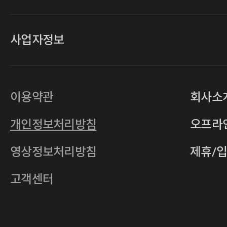
사업자정보
대표
손일락,고윤수
상호
(주)티그린
사업자등록번호
201-86-19106
이용약관
회사소
통신판매업
2011-서울중구-0149
개인정보처리방침
오프라
전자우편
4xrcompany@naver.com
영상정보처리방침
제휴/
주소
서울특별시 중구 다산로14길 12 (신당
호스팅사업자
(주)이퀴닉스
고객센터